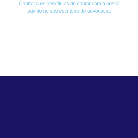
Conheça os benefícios de contar com o nosso
auxílio no seu escritório de advocacia:
Atuação conforme a legislação;
Auxílio na escolha do regime de tributação;
Aprimoramento do processo de gestão;
Cuidado com a parte burocrática;
Permissão para que o advogado atue em sua
atividade principal.