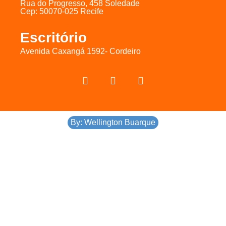
Rua do Progresso, 458 Soledade
Cep: 50070-025 Recife
Escritório
Avenida Caxangá 1592- Cordeiro
By: Wellington Buarque